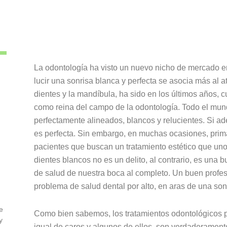
La odontología ha visto un nuevo nicho de mercado en 
lucir una sonrisa blanca y perfecta se asocia más al at
dientes y la mandíbula, ha sido en los últimos años, c
como reina del campo de la odontología. Todo el mund
perfectamente alineados, blancos y relucientes. Si a
es perfecta. Sin embargo, en muchas ocasiones, prima 
pacientes que buscan un tratamiento estético que uno
dientes blancos no es un delito, al contrario, es un
de salud de nuestra boca al completo. Un buen profes
problema de salud dental por alto, en aras de una sonr
e
Como bien sabemos, los tratamientos odontológicos p
y
igual de caros y algunos de ellos, son verdaderamente