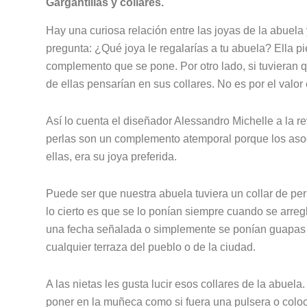
Gargantillas y collares.
e
Hay una curiosa relación entre las joyas de la abuela
pregunta: ¿Qué joya le regalarías a tu abuela? Ella p
complemento que se pone. Por otro lado, si tuvieran
de ellas pensarían en sus collares. No es por el valo
Así lo cuenta el diseñador Alessandro Michelle a la r
perlas son un complemento atemporal porque los as
ellas, era su joya preferida.
Puede ser que nuestra abuela tuviera un collar de perl
lo cierto es que se lo ponían siempre cuando se arre
una fecha señalada o simplemente se ponían guapas pa
cualquier terraza del pueblo o de la ciudad.
A las nietas les gusta lucir esos collares de la abuel
poner en la muñeca como si fuera una pulsera o coloc